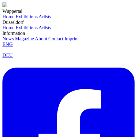
Wuppertal
Home
Exhibitions
Artists
Düsseldorf
Home
Exhibitions
Artists
Information
News
Magazine
About
Contact
Imprint
ENG
|
DEU