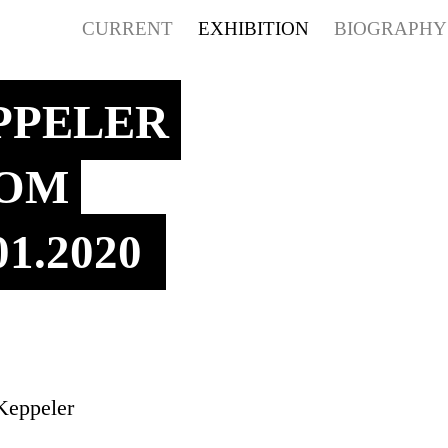
CURRENT
EXHIBITION
BIOGRAPH
PPELER
OOM
.01.2020
Keppeler